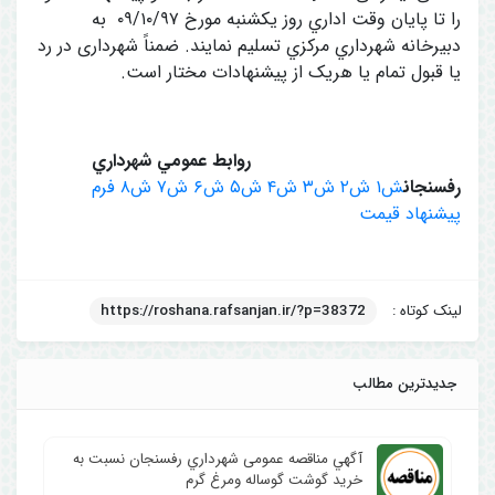
را تا پايان وقت اداري روز یکشنبه مورخ ۰۹/۱۰/۹۷ به
دبيرخانه شهرداري مركزي تسليم نمايند. ضمناً شهرداری در رد
یا قبول تمام یا هریک از پیشنهادات مختار است.
روابط عمومي شهرداري
رفسنجان
ش۱
ش۲
ش۳
ش۴
ش۵
ش۶
ش۷
ش۸
فرم
پیشنهاد قیمت
لینک کوتاه :
https://roshana.rafsanjan.ir/?p=38372
جدیدترین مطالب
آگهي مناقصه عمومی شهرداري رفسنجان نسبت به
خرید گوشت گوساله ومرغ گرم