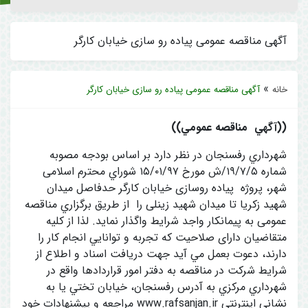
آگهی مناقصه عمومی پیاده رو سازی خیابان کارگر
»
خانه
آگهی مناقصه عمومی پیاده رو سازی خیابان کارگر
((آگهي مناقصه عمومي))
شهرداري رفسنجان در نظر دارد بر اساس بودجه مصوبه
شماره ۱۹/۷/۵/ش مورخ ۱۵/۰۱/۹۷ شوراي محترم اسلامی
شهر، پروژه پیاده روسازی خیابان کارگر حدفاصل میدان
شهید زکریا تا میدان شهید زینلی را از طريق برگزاري مناقصه
عمومی به پیمانکار واجد شرایط واگذار نمايد. لذا از کلیه
متقاضیان دارای صلاحیت که تجربه و توانايي انجام كار را
دارند، دعوت بعمل مي آيد جهت دريافت اسناد و اطلاع از
شرايط شركت در مناقصه به دفتر امور قراردادها واقع در
شهرداري مركزي به آدرس رفسنجان، خيابان تختي يا به
نشانی اینترنتی www.rafsanjan.ir مراجعه و پيشنهادات خود