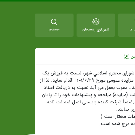
 ما
شهرداری رفسنجان
جستجو
ین (ع)
رداري رفسنجان در نظر دارد بر اساس مصوبه شماره ۶۵۳ مورخ ۱۴۰۱/۶/۲ شورای محترم اسلامي شهر، نسبت به فروش یک
قطعه زمین از املاک شهرداری واقع در بلوار امام حسین (ع) از طريق برگزاري مزایده عمومی مورخ ۱۴۰۱/۶/۲۹ اقدام نمايد. لذا از
د ، دعوت بعمل مي آيد نسبت به دریافت اسناد
 (مزایده) مراجعه و پيشنهادات خود را تا پايان
امانه مذکورتسليم نمايند.ضمناً شرکت کننده بایستی اصل ضمانت نامه
ادات مختار است.)