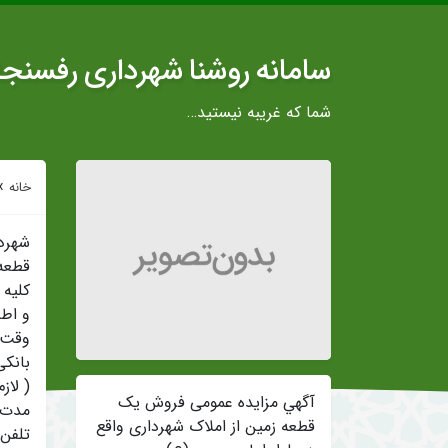
سامانه روشنا شهرداری رفسنج
شما که غریبه نیستید…
»
خانه
کلیه 
و اطل
بانکی را ۲روزقبل ازبازگشایی قیمت ها تحویل ام
( لاز
آگهي مزایده عمومی فروش یک
مدت اعتبار پیشنهاد
قطعه زمین از املاک شهرداری واقع
تلفن های