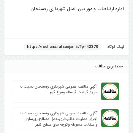
اداره ارتباطات وامور بین الملل شهرداری رفسنجان
لینک کوتاه :
https://roshana.rafsanjan.ir/?p=42370
جدیدترین مطالب
آگهي مناقصه عمومی شهرداري رفسنجان نسبت به
خرید گوشت گوساله ومرغ گرم
آگهي مناقصه عمومی شهرداري رفسنجان نسبت به
اجرای عملیات خاکبرداری،حمل مصالح،زیرسازی
وآسفالت محوطه وکوچه های سطح شهر