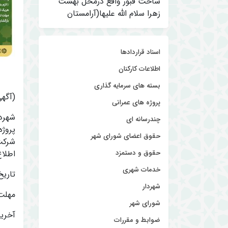
ساخت قبور واقع درمحل بهشت
زهرا سلام الله علیها(آرامستان
اسناد قراردادها
اطلاعات کارکنان
بسته های سرمایه گذاری
(آگه
پروژه های عمرانی
چندرسانه ای
پروژه
حقوق اعضای شورای شهر
شرکت 
حقوق و دستمزد
اطلاع
خدمات شهری
تاریخ آگه
شهردار
مهلت د
شورای شهر
آخرین
ضوابط و مقررات